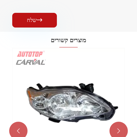
שלח

מוצרים קשורים

