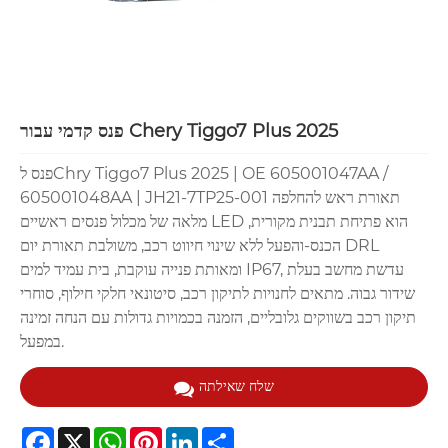
פנס קדמי עבור Chery Tiggo7 Plus 2025
פנס לChry Tiggo7 Plus 2025 | OE 605001047AA /
605001048AA | JH21-7TP25-001 תאורת ראש להחלפה
מלאה של מכלול פנסים ראשיים LED הוא פתיחת תבנית מקורית,
הכנס-והפעל ללא שינוי חיווט רכב, משולבת תאורת יום DRL
ומאותת פנייה עוקבת, בית עמיד למים IP67, עדשת מחשב בעלת
שידור גבוה. מתאים לחנויות לתיקון רכב, סיטונאי חלקי חילוף, סוחרי
תיקון רכב בשווקים גלובליים, הזמנה בכמויות גדולות עם הנחה זמינה
במפעל.
שלח שאילתה
Facebook
X
WhatsApp
Pinterest
LinkedIn
Share