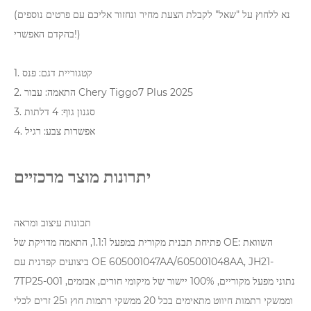
(נא ללחוץ על "שאל" לקבלת הצעת מחיר ונחזור אליכם עם פרטים נוספים
בהקדם האפשרי!)
1. קטגוריית דגם: פנס
2. התאמה: עבור Chery Tiggo7 Plus 2025
3. סגנון גוף: 4 דלתות
4. אפשרות צבע: רגיל
יתרונות מוצר מרכזיים
תכונות עיצוב ומראה
פתיחת תבנית מקורית במפעל 1.1:1, התאמה מדויקת של OE: השוואת
ביצועים קפדנית עם OE 605001047AA/605001048AA, JH21-
7TP25-001 נתוני מפעל מקוריים, 100% יישור של מיקומי חורים, אבזמים,
וממשקי רתמות חיווט מתאימים בכל 20 ממשקי רתמות חוץ ו25 זרים לכלי