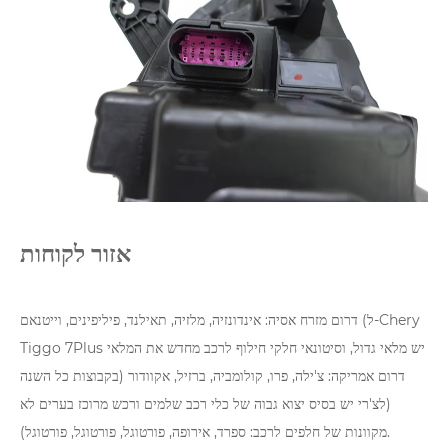
אזור לקוחות
דרום מזרח אסיה: אינדונזיה, מלזיה, תאילנד, פיליפינים, וייטנאם (ל-Chery
Tiggo 7Plus יש מלאי גדול, וסיטונאי חלקי חילוף לרכב מחדש את המלאי
בקבוצות כל השנה) דרום אמריקה: צ'ילה, פרו, קולומביה, ברזיל, אקוודור
(לצ'רי יש בסיס יצוא גבוה של כלי רכב שלמים ורכש מרוכז בערים לא
מקוונות של חלפים לרכב: ספרד, אירופה, פורטוגל, פורטוגל, פורטוגל).