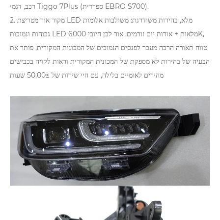
רכב, דגמי Tiggo 7Plus (ספרדית EBRO S700).
2. מקור אור מטריצת LED מלא, בהירות משודרגת: משולבות אלומות
גבוהות ונמוכות LED מלאות + אורות יום זורמים, אור לבן חיובי 6000K,
טווח תאורה הרבה מעבר לפנסים הנמוכים של המכונית המקורית, פותר את
הבעיה של בהירות לא מספקת של המכונית המקורית וראות לקויה בכבישים
מהירים לאומיים בלילה, עם חיי שירות של ≥50,00 שעות