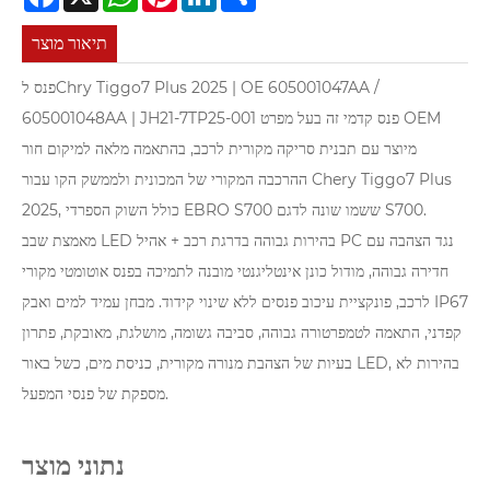
תיאור מוצר
פנס לChry Tiggo7 Plus 2025 | OE 605001047AA /
605001048AA | JH21-7TP25-001 פנס קדמי זה בעל מפרט OEM
מיוצר עם תבנית סריקה מקורית לרכב, בהתאמה מלאה למיקום חור
ההרכבה המקורי של המכונית ולממשק הקו עבור Chery Tiggo7 Plus
2025, כולל השוק הספרדי EBRO S700 ששמו שונה לדגם S700.
מאמצת שבב LED בהירות גבוהה בדרגת רכב + אהיל PC נגד הצהבה עם
חדירה גבוהה, מודול כונן אינטליגנטי מובנה לתמיכה בפנס אוטומטי מקורי
לרכב, פונקציית עיכוב פנסים ללא שינוי קידוד. מבחן עמיד למים ואבק IP67
קפדני, התאמה לטמפרטורה גבוהה, סביבה גשומה, מושלגת, מאובקת, פתרון
בעיות של הצהבת מנורה מקורית, כניסת מים, כשל באור LED, בהירות לא
מספקת של פנסי המפעל.
נתוני מוצר