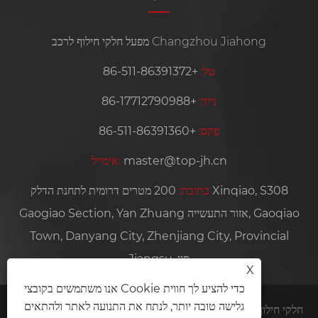
מפעל חלקי חילוף לרכב Changzhou Jiahong
טל:
+86-511-86391372
נייד:
+86-17712790988
פַקס:
+86-511-86391360
master@top-jh.cn
אימייל:
כתובת:
200 מטרים דרומית לתחנת הדלק Xinqiao, S308
Gaogiao Section, Yan Zhuang אזור התעשייה, Gaoqiao
Town, Danyang City, Zhenjiang City, Provincial
Jiangsu, סין
X
אנו משתמשים בקובצי Cookie כדי להציע לך חווית
גלישה טובה יותר, לנתח את התנועה לאתר ולהתאים
זכויות יוצרים © 2026 Changzhou Jiahong חלקי חילוף לרכב