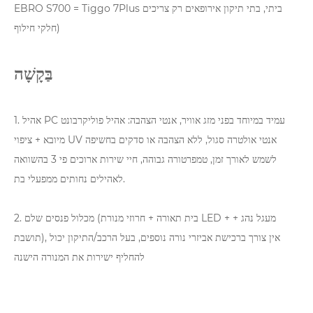
EBRO S700 = Tiggo 7Plus ביתי, בתי תיקון אירופאים רק צריכים
חלקי חילוף)
בַּקָשָׁה
1. אהיל PC עמיד במיוחד בפני מזג אוויר, אנטי הצהבה: אהיל פוליקרבונט
מיובא + ציפוי UV אנטי אולטרה סגול, ללא הצהבה או סדקים בחשיפה
לשמש לאורך זמן, טמפרטורה גבוהה, חיי שירות ארוכים פי 3 בהשוואה
לאהילים נחותים ממפעלי בת.
2. מכלול פנסים שלם (בית תאורה + חרוזי מנורת LED + מעגל נהג +
תושבת), אין צורך ברכישת אביזרי נורה נוספים, בעל הרכב/התיקון יכול
להחליף ישירות את המנורה הישנה