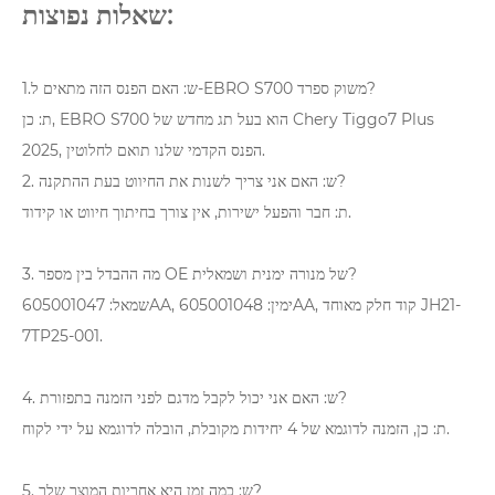
שאלות נפוצות:
1.ש: האם הפנס הזה מתאים ל-EBRO S700 משוק ספרד?
ת: כן, EBRO S700 הוא בעל תג מחדש של Chery Tiggo7 Plus
2025, הפנס הקדמי שלנו תואם לחלוטין.
2. ש: האם אני צריך לשנות את החיווט בעת ההתקנה?
ת: חבר והפעל ישירות, אין צורך בחיתוך חיווט או קידוד.
3. מה ההבדל בין מספר OE של מנורה ימנית ושמאלית?
שמאל: 605001047AA, ימין: 605001048AA, קוד חלק מאוחד JH21-
7TP25-001.
4. ש: האם אני יכול לקבל מדגם לפני הזמנה בתפזורת?
ת: כן, הזמנה לדוגמא של 4 יחידות מקובלת, הובלה לדוגמא על ידי לקוח.
5. ש: כמה זמן היא אחריות המוצר שלך?