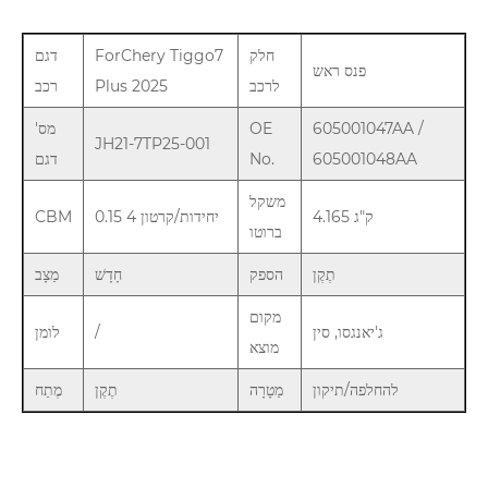
חלק
ForChery Tiggo7
דגם
פנס ראש
לרכב
Plus 2025
רכב
605001047AA /
OE
מס'
JH21-7TP25-001
605001048AA
No.
דגם
משקל
4.165 ק"ג
0.15 4 יחידות/קרטון
CBM
ברוטו
תֶקֶן
הספק
חָדָשׁ
מַצָב
מקום
ג'יאנגסו, סין
/
לומן
מוצא
להחלפה/תיקון
מַטָרָה
תֶקֶן
מֶתַח