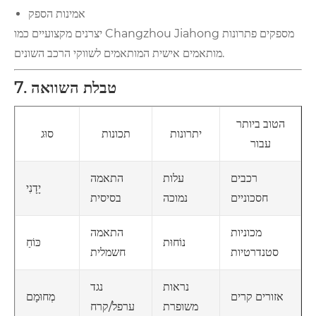
אמינות הספק
יצרנים מקצועיים כמו Changzhou Jiahong מספקים פתרונות
מותאמים אישית המותאמים לשווקי הרכב השונים.
7. טבלת השוואה
הטוב ביותר
יתרונות
תכונות
סוּג
עבור
רכבים
עלות
התאמה
יָדָנִי
חסכוניים
נמוכה
בסיסית
מכוניות
התאמה
נוֹחוּת
כּוֹחַ
סטנדרטיות
חשמלית
נראות
נגד
אזורים קרים
מְחוּמָם
משופרת
ערפל/קרח