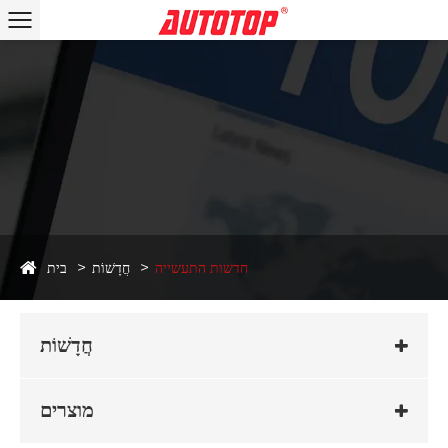
חדשות התעשייה
חֲדָשׁוֹת
בית
חֲדָשׁוֹת
מוצרים