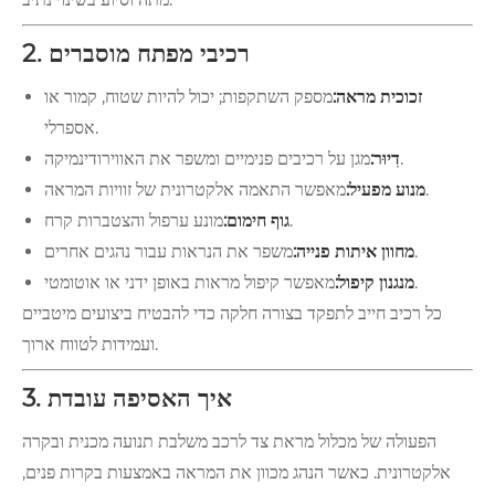
2. רכיבי מפתח מוסברים
זכוכית מראה:
מספק השתקפות; יכול להיות שטוח, קמור או
אספרלי.
מגן על רכיבים פנימיים ומשפר את האווירודינמיקה.
דִיוּר:
מאפשר התאמה אלקטרונית של זוויות המראה.
מנוע מפעיל:
מונע ערפול והצטברות קרח.
גוף חימום:
משפר את הנראות עבור נהגים אחרים.
מחוון איתות פנייה:
מאפשר קיפול מראות באופן ידני או אוטומטי.
מנגנון קיפול:
כל רכיב חייב לתפקד בצורה חלקה כדי להבטיח ביצועים מיטביים
ועמידות לטווח ארוך.
3. איך האסיפה עובדת
הפעולה של מכלול מראת צד לרכב משלבת תנועה מכנית ובקרה
אלקטרונית. כאשר הנהג מכוון את המראה באמצעות בקרות פנים,