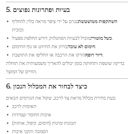
5. בעיות ופתרונות נפוצים
השתקפות מטושטשת:
נגרם על ידי ציפוי מראה בלוי; להחליף
זכוכית.
מוביל לבעיות הסתגלות; דורש החלפת מפעיל.
כשל מוטורי:
בדוק את החיווט או גוף החימום.
חימום לא עובד:
הדקו את הרכבה או החליפו את התושבת.
דיור רופף:
בדיקה שוטפת ותחזוקה בזמן יכולים להאריך משמעותית את תוחלת
החיים של המוצר.
6. כיצד לבחור את המכלול הנכון
בעת בחירת מכלול מראת צד לרכב, שקול את הגורמים הבאים:
תאימות לרכב
איכות החומר ועמידות
תכונות זמינות (חימום, קיפול, אותות)
הסמכה ותקני איכות