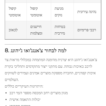
מניעת
קיפול
קיפול
נהיגה עירונית
נזקים
אוטומטי
אוטומטי
בטיחות
חיישנים
רכבי פרימיום
לִכאוֹב
מירבית
ומצלמות
8. למה לבחור צ'אנגג'ואו ג'יהונג
צ'אנגג'ואו ג'יהונג היא יצרנית מהימנה המתמחה במכלולי מראות צד
לרכב באיכות גבוהה. עם מתקני ייצור מתקדמים ותהליכי בקרת
איכות קפדניים, החברה מספקת מוצרים אמינים ועמידים לשווקים
העולמיים.
היתרונות העיקריים כוללים:
מגוון מוצרים רחב המכסה מספר דגמי רכב
יכולות התאמה אישית