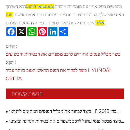
מחפשים ספק אמין עם מומחיות מוכחת,
צ'אנגג'ואו ג'יהונג
הוא השותף
האידיאלי שלך. לפרטי מוצרים נוספים ופתרונות מותאמים אישית,
פנה
היום ותנו לצוות שלנו לתמוך בצמיחה העסקית שלכם.
אלינו
Facebook
X
WhatsApp
Pinterest
LinkedIn
Share
קודם :
כיצד מכלול פנסים אחוריים לרכב משפרים את הבטיחות והביצועים
הַבָּא :
כיצד לבחור את הפנס הראשי הטוב ביותר עבור HYUNDAI
CRETA
חדשות קשורות
כיצד לבחור את מכלול הפנסים המתאים ליונדאי H1 2018 כדי
לשפר את בטיחות הנהיגה
כיצד מכלול פנסי ערפל לרכב משפרים את בטיחות הנהיגה וביצועי
הרכב?