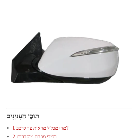
תוֹכֶן הָעִניָנִים
1. מהי מכלול מראות צד לרכב?
2. רכיבי מפתח מוסברים