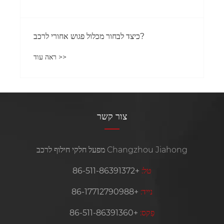
צור קשר
מפעל חלקי חילוף לרכב Changzhou Jiahong
טל:
+86-511-86391372
נייד:
+86-17712790988
פַקס:
+86-511-86391360