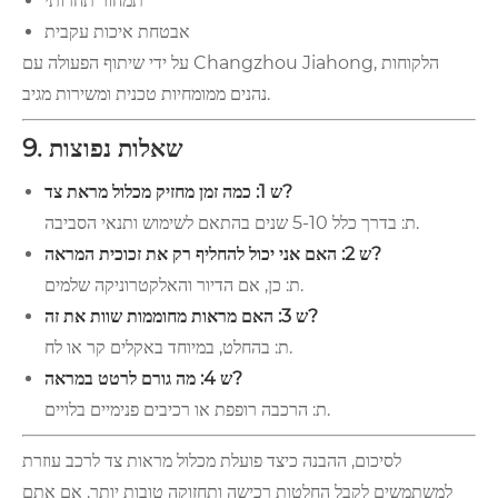
תמחור תחרותי
אבטחת איכות עקבית
על ידי שיתוף הפעולה עם Changzhou Jiahong, הלקוחות
נהנים ממומחיות טכנית ומשירות מגיב.
9. שאלות נפוצות
ש 1: כמה זמן מחזיק מכלול מראת צד?
ת: בדרך כלל 5-10 שנים בהתאם לשימוש ותנאי הסביבה.
ש 2: האם אני יכול להחליף רק את זכוכית המראה?
ת: כן, אם הדיור והאלקטרוניקה שלמים.
ש 3: האם מראות מחוממות שוות את זה?
ת: בהחלט, במיוחד באקלים קר או לח.
ש 4: מה גורם לרטט במראה?
ת: הרכבה רופפת או רכיבים פנימיים בלויים.
לסיכום, ההבנה כיצד פועלת מכלול מראות צד לרכב עוזרת
למשתמשים לקבל החלטות רכישה ותחזוקה טובות יותר. אם אתם