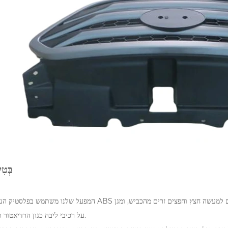
בְּטִ
על רכיבי ליבה כגון הרדיאטור והקבל.