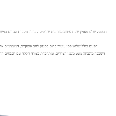
2. הפנים כולל שלוש פסי עיטור כרום בסגנון להב אופקיים, המעצימים את השכבות החזותיות ותחושת הכוח. חומר הכרום עמיד בפני קורוזיה עם ברק לאורך זמן.