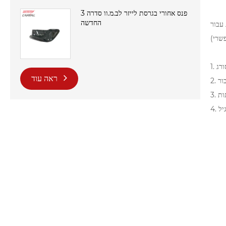
פנס אחורי בגרסת לייזר לב.מ.וו סדרה 3
החדשה
ורג
ראה עוד
יל