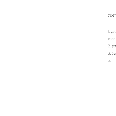
ראה
1. המפעל שלנו מאמץ שפת עיצוב מודרנית של פיסול נוזלי. מסגרת הכרום המשושה מתארת ​​חזית מודגשת, חולקת את אותו מקור עיצובי כמו דגמי סנטה פה האחרונים,
3. השבכה מוגבהת מעט משני הצדדים, ומתחברת בצורה חלקה עם הפנסים החדים עם עין נשר כדי ליצור אפקט חזותי משולב, המעלים את העיצוב הדינמי הכללי של
ב.