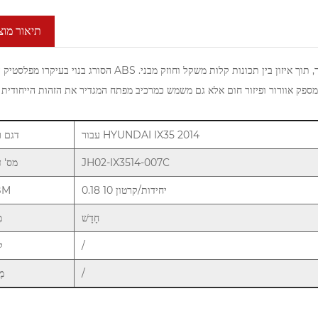
תיאור מוצ
הסורג בנוי בעיקרו מפלסטיק הנדסי ABS עם ציפוי כרום, המספק עמידות מעולה בפני פגיעות ועמידה בפני מזג אוויר, תוך איזון בין תכונו
עבור HYUNDAI IX35 2014
דגם ר
JH02-IX3514-007C
מס' ד
0.18 10 יחידות/קרטון
BM
חָדָשׁ
מ
/
ל
/
מֶ