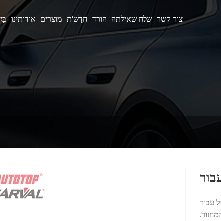
צור קשר
שלח שאילתה
הורד
חֲדָשׁוֹת
מוצרים
אודותינו
בַּי
HYUNDAI IX35 2014 OE 86351- הוא מרכיב חיצוני
מחזור.