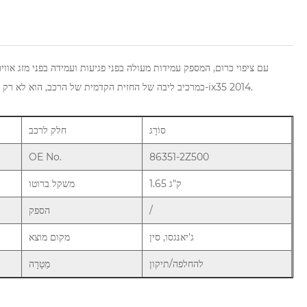
כמרכיב ליבה של החזית הקדמית של הרכב, הוא לא רק מספק אוורור ופיזור חום אלא גם משמש כמרכיב מפתח המגדיר את הזהות הייחודית של ה-ix35 2014.
סוֹרָג
חלק לרכב
OE No.
86351-2Z500
1.65 ק"ג
משקל ברוטו
/
הספק
ג'יאנגסו, סין
מקום מוצא
להחלפה/תיקון
מַטָרָה