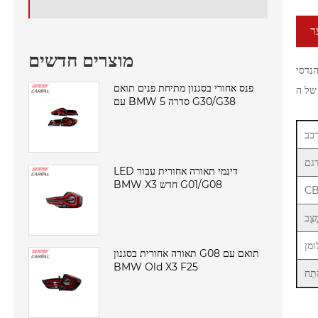
ר
מוצרים חדשים
ת קלות משקל וחוזק מבני.
פנס אחורי בסגנון מתיחת פנים תואם
עם BMW סדרה 5 G30/G38
כב
גם
LED דינמי תאורה אחורית עבור
BMW X3 חדש G01/G08
C
ַצָב
ומן
תאורה אחורית בסגנון G08 תואם עם
BMW Old X3 F25
תַח